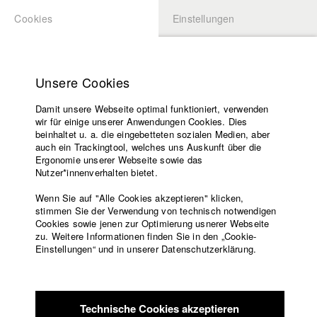
Cookies
Einstellungen
BEWERBUNG
LOGIN
Startseite
Hochschule
Unsere Cookies
Lehrangebot
Damit unsere Webseite optimal funktioniert, verwenden
Lehrende
Studierende / Alumni
wir für einige unserer Anwendungen Cookies. Dies
Filme
beinhaltet u. a. die eingebetteten sozialen Medien, aber
auch ein Trackingtool, welches uns Auskunft über die
Presse
Ergonomie unserer Webseite sowie das
Katharina Ludwig
Freundeskreis
Nutzer*innenverhalten bietet.
Service
Wenn Sie auf "Alle Cookies akzeptieren" klicken,
Abt. III - Kino- und Fernsehfilm |
Jahrgang 2007
stimmen Sie der Verwendung von technisch notwendigen
Cookies sowie jenen zur Optimierung usnerer Webseite
zu. Weitere Informationen finden Sie in den „Cookie-
Englisch
Startseite
Einstellungen“ und in unserer Datenschutzerklärung.
Moritz Hoffmann
Facebook
Bewerbung
Kontakt
Vorlesungsverzeichnis
Abt. III - Kino- und Fernsehfilm |
Jahrgang 2021
Code of
Technische Cookies akzeptieren
Conduct