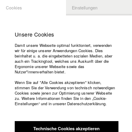
Cookies
Einstellungen
BEWERBUNG
LOGIN
Startseite
Hochschule
Unsere Cookies
Lehrangebot
Damit unsere Webseite optimal funktioniert, verwenden
Lehrende
Studierende / Alumni
wir für einige unserer Anwendungen Cookies. Dies
Filme
beinhaltet u. a. die eingebetteten sozialen Medien, aber
auch ein Trackingtool, welches uns Auskunft über die
Presse
Ergonomie unserer Webseite sowie das
Katharina Ludwig
Freundeskreis
Nutzer*innenverhalten bietet.
Service
Wenn Sie auf "Alle Cookies akzeptieren" klicken,
Abt. III - Kino- und Fernsehfilm |
Jahrgang 2007
stimmen Sie der Verwendung von technisch notwendigen
Cookies sowie jenen zur Optimierung usnerer Webseite
zu. Weitere Informationen finden Sie in den „Cookie-
Englisch
Startseite
Einstellungen“ und in unserer Datenschutzerklärung.
Moritz Hoffmann
Facebook
Bewerbung
Kontakt
Vorlesungsverzeichnis
Abt. III - Kino- und Fernsehfilm |
Jahrgang 2021
Code of
Technische Cookies akzeptieren
Conduct