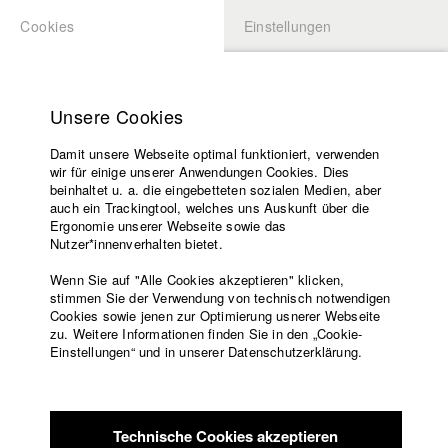
Cookies
Einstellungen
BEWERBUNG
LOGIN
Startseite
Hochschule
Unsere Cookies
Lehrangebot
Damit unsere Webseite optimal funktioniert, verwenden
Lehrende
Studierende / Alumni
wir für einige unserer Anwendungen Cookies. Dies
Filme
beinhaltet u. a. die eingebetteten sozialen Medien, aber
auch ein Trackingtool, welches uns Auskunft über die
Presse
Ergonomie unserer Webseite sowie das
Katharina Ludwig
Freundeskreis
Nutzer*innenverhalten bietet.
Service
Wenn Sie auf "Alle Cookies akzeptieren" klicken,
Abt. III - Kino- und Fernsehfilm |
Jahrgang 2007
stimmen Sie der Verwendung von technisch notwendigen
Cookies sowie jenen zur Optimierung usnerer Webseite
zu. Weitere Informationen finden Sie in den „Cookie-
Englisch
Startseite
Einstellungen“ und in unserer Datenschutzerklärung.
Moritz Hoffmann
Facebook
Bewerbung
Kontakt
Vorlesungsverzeichnis
Abt. III - Kino- und Fernsehfilm |
Jahrgang 2021
Code of
Technische Cookies akzeptieren
Conduct