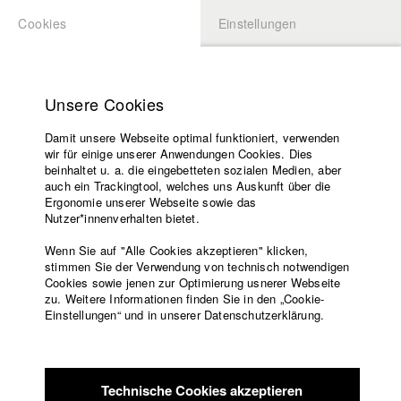
Cookies
Einstellungen
BEWERBUNG
LOGIN
Startseite
Hochschule
Unsere Cookies
Lehrangebot
Damit unsere Webseite optimal funktioniert, verwenden
Lehrende
Studierende / Alumni
wir für einige unserer Anwendungen Cookies. Dies
Filme
beinhaltet u. a. die eingebetteten sozialen Medien, aber
auch ein Trackingtool, welches uns Auskunft über die
Presse
Ergonomie unserer Webseite sowie das
Katharina Ludwig
Freundeskreis
Nutzer*innenverhalten bietet.
Service
Wenn Sie auf "Alle Cookies akzeptieren" klicken,
Abt. III - Kino- und Fernsehfilm |
Jahrgang 2007
stimmen Sie der Verwendung von technisch notwendigen
Cookies sowie jenen zur Optimierung usnerer Webseite
zu. Weitere Informationen finden Sie in den „Cookie-
Englisch
Startseite
Einstellungen“ und in unserer Datenschutzerklärung.
Moritz Hoffmann
Facebook
Bewerbung
Kontakt
Vorlesungsverzeichnis
Abt. III - Kino- und Fernsehfilm |
Jahrgang 2021
Code of
Technische Cookies akzeptieren
Conduct