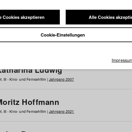
e Cookies akzeptieren
Alle Cookies akzepti
nde / Alumni
Cookie-Einstellungen
g
h
i
j
k
l
m
n
o
p
q
r
s
t
u
v
w
x
y
z
Alle
Impressu
Katharina Ludwig
t. III - Kino- und Fernsehfilm |
Jahrgang 2007
Moritz Hoffmann
t. III - Kino- und Fernsehfilm |
Jahrgang 2021