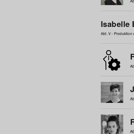
Ab
Isabelle
Abt. V - Produktion
F
Ab
Ab
Ab