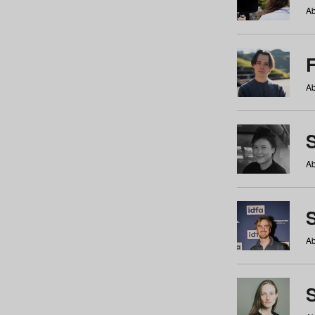
Ab
Ab
Ab
S
Ab