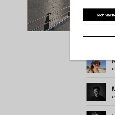
Technisch
Studiere
a
b
c
d
e
f
Ab
Ab