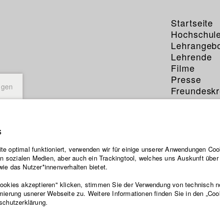
Startseite
Hochschul
Lehrangeb
Lehrende
Filme
Presse
ngen
Freundeskr
Service
s
e optimal funktioniert, verwenden wir für einige unserer Anwendungen Cook
ten sozialen Medien, aber auch ein Trackingtool, welches uns Auskunft übe
ie das Nutzer*innenverhalten bietet.
Cookies akzeptieren" klicken, stimmen Sie der Verwendung von technisch 
mierung usnerer Webseite zu. Weitere Informationen finden Sie in den „Coo
schutzerklärung.