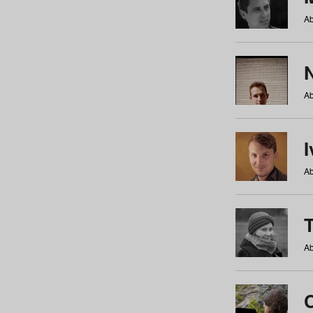
Ab
N
Ab
Ab
Ab