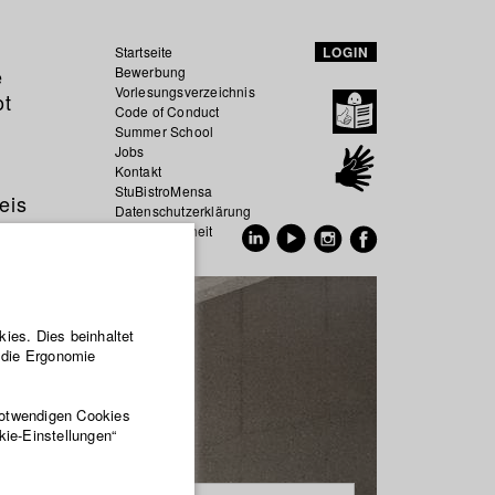
Startseite
LOGIN
e
Bewerbung
Vorlesungsverzeichnis
ot
Code of Conduct
Summer School
Jobs
Kontakt
StuBistroMensa
eis
Datenschutzerklärung
Datensicherheit
EN
DE
ies. Dies beinhaltet
r die Ergonomie
notwendigen Cookies
kie-Einstellungen“