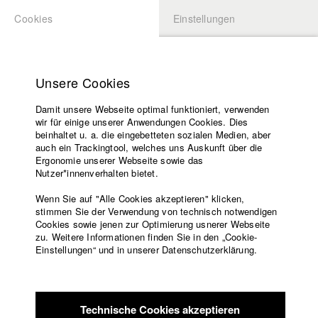
Cookies
Einstellungen
BEWERBUNG
LOGIN
Startseite
Hochschule
Unsere Cookies
Lehrangebot
Damit unsere Webseite optimal funktioniert, verwenden
Lehrende
Studierende / Alumni
wir für einige unserer Anwendungen Cookies. Dies
Filme
beinhaltet u. a. die eingebetteten sozialen Medien, aber
auch ein Trackingtool, welches uns Auskunft über die
Presse
Ergonomie unserer Webseite sowie das
Katharina Ludwig
Freundeskreis
Nutzer*innenverhalten bietet.
Service
Wenn Sie auf "Alle Cookies akzeptieren" klicken,
Abt. III - Kino- und Fernsehfilm |
Jahrgang 2007
stimmen Sie der Verwendung von technisch notwendigen
Cookies sowie jenen zur Optimierung usnerer Webseite
zu. Weitere Informationen finden Sie in den „Cookie-
Englisch
Startseite
Einstellungen“ und in unserer Datenschutzerklärung.
Moritz Hoffmann
Facebook
Bewerbung
Kontakt
Vorlesungsverzeichnis
Abt. III - Kino- und Fernsehfilm |
Jahrgang 2021
Code of
Technische Cookies akzeptieren
Conduct