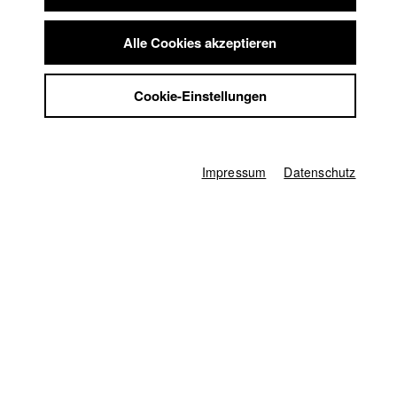
Summer School
Jobs
Alle Cookies akzeptieren
Kontakt
StuBistroMensa
Cookie-Einstellungen
Datenschutzerklärung
Datensicherheit
Impressum
Impressum
Datenschutz
Mittwoch, 27. November 2024 | 19 Uhr
C. Bernd Sucher liest aus seinem
Buch: UNSICHERE HEIMAT Jüdisches
Leben in Deutschland von 1945 bis
heute
20.11.2024
Moderation: HFF-Professorin Michaela Krützen