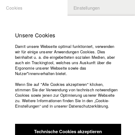
Cookies
Einstellungen
BEWERBUNG
LOGIN
Startseite
HFF News
Hochschule
Unsere Cookies
Lehrangebot
Damit unsere Webseite optimal funktioniert, verwenden
Lehrende
wir für einige unserer Anwendungen Cookies. Dies
Filme
beinhaltet u. a. die eingebetteten sozialen Medien, aber
auch ein Trackingtool, welches uns Auskunft über die
Presse
Ergonomie unserer Webseite sowie das
Freundeskreis
Nutzer*innenverhalten bietet.
Service
Wenn Sie auf "Alle Cookies akzeptieren" klicken,
stimmen Sie der Verwendung von technisch notwendigen
Cookies sowie jenen zur Optimierung usnerer Webseite
zu. Weitere Informationen finden Sie in den „Cookie-
Englisch
Startseite
Einstellungen“ und in unserer Datenschutzerklärung.
Facebook
Bewerbung
Kontakt
Vorlesungsverzeichnis
Code of
Technische Cookies akzeptieren
Conduct