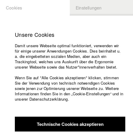
Cookies
Einstellungen
BEWERBUNG
LOGIN
Startseite
HFF News
Hochschule
Unsere Cookies
Lehrangebot
Damit unsere Webseite optimal funktioniert, verwenden wir
Lehrende
für einige unserer Anwendungen Cookies. Dies beinhaltet u.
Filme
a. die eingebetteten sozialen Medien, aber auch ein
Trackingtool, welches uns Auskunft über die Ergonomie
Presse
unserer Webseite sowie das Nutzer*innenverhalten bietet.
Freundeskreis
Wenn Sie auf "Alle Cookies akzeptieren" klicken, stimmen
Service
Sie der Verwendung von technisch notwendigen Cookies
sowie jenen zur Optimierung usnerer Webseite zu. Weitere
Informationen finden Sie in den „Cookie-Einstellungen“ und in
unserer Datenschutzerklärung.
Englisch
Startseite
Facebook
Bewerbung
Kontakt
Vorlesungsverzeichnis
Technische Cookies akzeptieren
Code of
Conduct