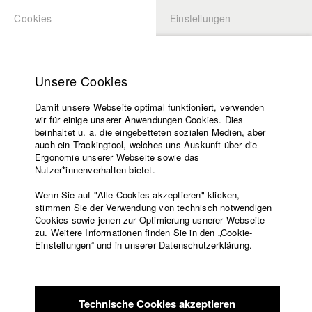
Cookies
Einstellungen
BEWERBUNG
LOGIN
Startseite
Hochschule
Unsere Cookies
Lehrangebot
Damit unsere Webseite optimal funktioniert, verwenden
Lehrende
wir für einige unserer Anwendungen Cookies. Dies
Filme
beinhaltet u. a. die eingebetteten sozialen Medien, aber
auch ein Trackingtool, welches uns Auskunft über die
Presse
Ergonomie unserer Webseite sowie das
Freundeskreis
Nutzer*innenverhalten bietet.
zurück zur Übersicht
Datenbankeintrag
Service
Wenn Sie auf "Alle Cookies akzeptieren" klicken,
stimmen Sie der Verwendung von technisch notwendigen
Ada
Cookies sowie jenen zur Optimierung usnerer Webseite
zu. Weitere Informationen finden Sie in den „Cookie-
Englisch
Startseite
Einstellungen“ und in unserer Datenschutzerklärung.
Sehnsucht treibt Ada von München nach Istanbul. Sie besucht
Facebook
Bewerbung
Erhan, den Mann, den sie zurückgelassen hatte, als sie vor
Kontakt
Vorlesungsverzeichnis
einem Jahr nach Deutschland ging, wo sie aufgewachsen ist.
Code of
Zwischen den beiden besteht eine alte Vertrautheit, doch die
Technische Cookies akzeptieren
Conduct
Wiederannäherung gelingt nicht. Erhans Freund Mohaç