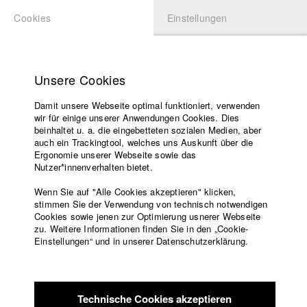
Cookies
Einstellungen
BEWERBUNG
LOGIN
Startseite
Hochschule
Unsere Cookies
Übersicht
meineHFF
Lehrangebot
Damit unsere Webseite optimal funktioniert, verwenden
Lehrende
Florian Schneeweiß
wir für einige unserer Anwendungen Cookies. Dies
Filme
beinhaltet u. a. die eingebetteten sozialen Medien, aber
auch ein Trackingtool, welches uns Auskunft über die
Presse
Filme in der HFF Datenbank
Ergonomie unserer Webseite sowie das
Freundeskreis
Nutzer*innenverhalten bietet.
Service
2026 Werk ohne Titel
Regie: Lukas Bauer/ HFF München
Wenn Sie auf "Alle Cookies akzeptieren" klicken,
(Hochschule für Fernsehen und Film)
stimmen Sie der Verwendung von technisch notwendigen
Cookies sowie jenen zur Optimierung usnerer Webseite
2026 Etwas sinnlos Schönes
Regie: Senka Gorbunov(a)/ HFF
zu. Weitere Informationen finden Sie in den „Cookie-
München (Hochschule für Fernsehen und Film)
Englisch
Startseite
Einstellungen“ und in unserer Datenschutzerklärung.
2026 Suchen Finden Haben Halten Lassen
Regie: Verena
Facebook
Bewerbung
Wagner/ Leykauf Film GmbH & Co. KG
Kontakt
Vorlesungsverzeichnis
2025 Qualia
Regie: Lorena Maunz/ HFF München
Code of
(Hochschule für Fernsehen und Film)
Technische Cookies akzeptieren
Conduct