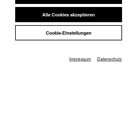
Scheiße Gold macht…
Summer School
nahe Zukunft
Jobs
Alle Cookies akzeptieren
Kontakt
StuBistroMensa
Deutschland / 2010
Cookie-Einstellungen
Imagefilm, 4 Minuten
Datenschutzerklärung
Datensicherheit
Regie
Uta Bodenstein
Impressum
Impressum
Datenschutz
Drehbuch
Uta Bodenstein
Kamera
Kaspar Kaven
Darsteller/in
Jörg Sieber
,
Thomas Bloch
,
Anja Sieber
Sprecher/in
Anja Sieber
Herstellungsleitung
Hannah Maag