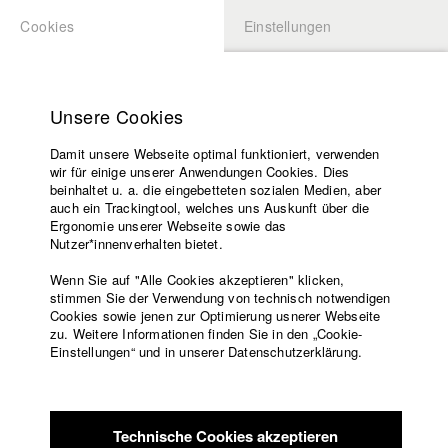
Cookies
Einstellungen
BEWERBUNG
LOGIN
Startseite
Hochschule
Unsere Cookies
Lehrangebot
Damit unsere Webseite optimal funktioniert, verwenden
Lehrende
wir für einige unserer Anwendungen Cookies. Dies
Filme
beinhaltet u. a. die eingebetteten sozialen Medien, aber
auch ein Trackingtool, welches uns Auskunft über die
Presse
Ergonomie unserer Webseite sowie das
Freundeskreis
Nutzer*innenverhalten bietet.
zurück zur Übersicht
Datenbankeintrag
Service
Wenn Sie auf "Alle Cookies akzeptieren" klicken,
stimmen Sie der Verwendung von technisch notwendigen
Am Kurt geht's guad
Cookies sowie jenen zur Optimierung usnerer Webseite
zu. Weitere Informationen finden Sie in den „Cookie-
Englisch
Startseite
Einstellungen“ und in unserer Datenschutzerklärung.
Der bayerische Landwirt Kurt Steiniger kämpfte lange genug
Facebook
Bewerbung
mit den Problemen, die ein jeder Bauer Anfang des 21.
Kontakt
Vorlesungsverzeichnis
Jahrhunderts hatte – niedriger Milchpreis, der Hof zu klein,
Code of
der Sohn will lieber Meeresbiologie studieren und bei Frauen
Technische Cookies akzeptieren
Conduct
geht auch nichts mehr. Bis Kurt herausfand wie man aus