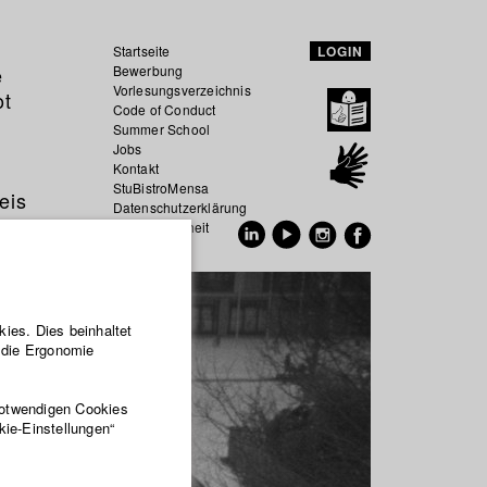
Startseite
LOGIN
e
Bewerbung
Vorlesungsverzeichnis
ot
Code of Conduct
Summer School
Jobs
Kontakt
StuBistroMensa
eis
Datenschutzerklärung
Datensicherheit
EN
DE
ies. Dies beinhaltet
r die Ergonomie
notwendigen Cookies
kie-Einstellungen“