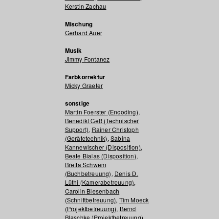
Kerstin Zachau
Mischung
Gerhard Auer
Musik
Jimmy Fontanez
Farbkorrektur
Micky Graeter
sonstige
Martin Foerster (Encoding)
,
Benedikt Geß (Technischer
Support)
,
Rainer Christoph
(Gerätetechnik)
,
Sabina
Kannewischer (Disposition)
,
Beate Bialas (Disposition)
,
Bretta Schwem
(Buchbetreuung)
,
Denis D.
Lüthi (Kamerabetreuung)
,
Carolin Biesenbach
(Schnittbetreuung)
,
Tim Moeck
(Projektbetreuung)
,
Bernd
Blaschke (Projektbetreuung)
,