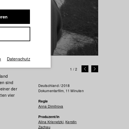
eren
m
Datenschutz
1
/
2
land
en sind
Deutschland / 2018
 einer der
Dokumentarfilm, 11 Minuten
ten vier
Regie
Anna Dimitrova
Produzent/in
Alina Krienetzki
,
Kerstin
Zachau