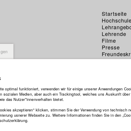
Startseite
Hochschul
Lehrangeb
Lehrende
Filme
Presse
ngen
Freundeskr
Service
s
e optimal funktioniert, verwenden wir für einige unserer Anwendungen Cook
ten sozialen Medien, aber auch ein Trackingtool, welches uns Auskunft übe
ie das Nutzer*innenverhalten bietet.
Cookies akzeptieren" klicken, stimmen Sie der Verwendung von technisch 
mierung usnerer Webseite zu. Weitere Informationen finden Sie in den „Coo
schutzerklärung.