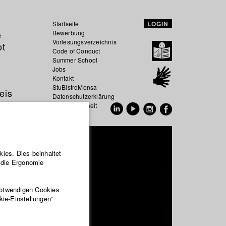
Startseite
LOGIN
e
Bewerbung
Vorlesungsverzeichnis
ot
Code of Conduct
Summer School
Jobs
Kontakt
StuBistroMensa
eis
Datenschutzerklärung
Datensicherheit
EN
DE
ies. Dies beinhaltet
r die Ergonomie
notwendigen Cookies
kie-Einstellungen“