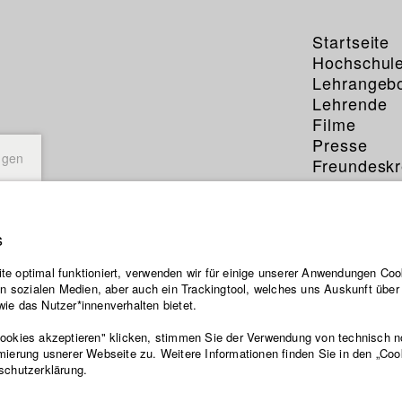
Startseite
Hochschul
Lehrangeb
Lehrende
Filme
Presse
ngen
Freundeskr
Service
s
e optimal funktioniert, verwenden wir für einige unserer Anwendungen Cook
ten sozialen Medien, aber auch ein Trackingtool, welches uns Auskunft übe
ie das Nutzer*innenverhalten bietet.
Cookies akzeptieren" klicken, stimmen Sie der Verwendung von technisch 
mierung usnerer Webseite zu. Weitere Informationen finden Sie in den „Coo
schutzerklärung.