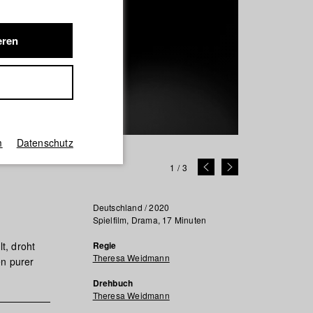
eren
m
Datenschutz
1
/
3
Deutschland / 2020
Spielfilm, Drama, 17 Minuten
t, droht
Regie
Theresa Weidmann
en purer
Drehbuch
Theresa Weidmann