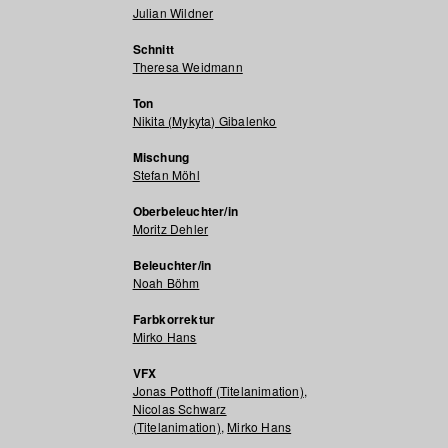
Julian Wildner
Schnitt
Theresa Weidmann
Ton
Nikita (Mykyta) Gibalenko
Mischung
Stefan Möhl
Oberbeleuchter/in
Moritz Dehler
Beleuchter/in
Noah Böhm
Farbkorrektur
Mirko Hans
VFX
Jonas Potthoff (Titelanimation)
,
Nicolas Schwarz
(Titelanimation)
,
Mirko Hans