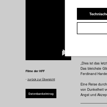
Technisch
Bleiche
Play
„Dies ist das letz
Video
Das bleichste Gl
Filme der HFF
Ferdinand Harde
zurück zur Übersicht
Eine Reise durch
von Dunkelheit v
Datenbankeintrag
Angst und Akzept