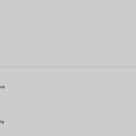
nis
ung