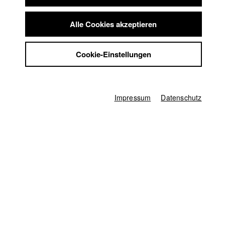
Summer School
Deutschland / 2017
Jobs
Dokumentarfilm, 6 Minuten
Alle Cookies akzeptieren
Kontakt
Regie
StuBistroMensa
Merle Grimme
Cookie-Einstellungen
Datenschutzerklärung
Produzent/in
Datensicherheit
Marius Ehlayil
,
Isabelle Bertolone
Impressum
Drehbuch
Impressum
Datenschutz
Merle Grimme
Kamera
Thomas Spitschka
,
Felix Pflieger
Producer
Salome Tomasek
1. Kameraassistenz
Rebecca Hoeft
,
Ahmed El Nagar
Schnitt
Merle Grimme