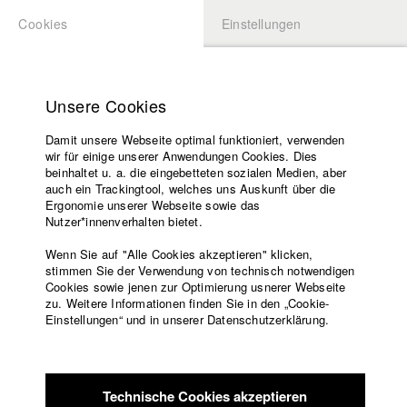
Cookies
Einstellungen
BEWERBUNG
LOGIN
Startseite
Hochschule
Unsere Cookies
Lehrangebot
Damit unsere Webseite optimal funktioniert, verwenden
Lehrende
wir für einige unserer Anwendungen Cookies. Dies
Filme
beinhaltet u. a. die eingebetteten sozialen Medien, aber
auch ein Trackingtool, welches uns Auskunft über die
Presse
Ergonomie unserer Webseite sowie das
Freundeskreis
Nutzer*innenverhalten bietet.
zurück zur Übersicht
Datenbankeintrag
Service
Wenn Sie auf "Alle Cookies akzeptieren" klicken,
stimmen Sie der Verwendung von technisch notwendigen
Der deutsche Kinderwunsch?
Cookies sowie jenen zur Optimierung usnerer Webseite
zu. Weitere Informationen finden Sie in den „Cookie-
Englisch
Startseite
Einstellungen“ und in unserer Datenschutzerklärung.
Warum will eine Frau (keine) Kinder bekommen? Was macht
Facebook
Bewerbung
das mit ihr und ihrer Rolle als Frau in der Gesellschaft? Eine
Kontakt
Vorlesungsverzeichnis
dokumentarische Annäherung an eine grundsätzliche Frage,
Code of
die mehrere Generationen umfasst.
Technische Cookies akzeptieren
Conduct