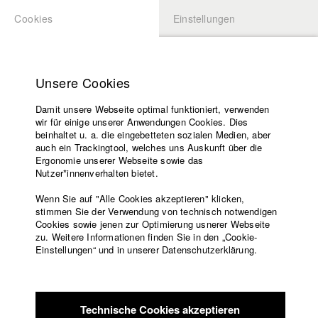
Cookies
Einstellungen
BEWERBUNG
LOGIN
Startseite
Hochschule
Unsere Cookies
Lehrangebot
Damit unsere Webseite optimal funktioniert, verwenden
Lehrende
wir für einige unserer Anwendungen Cookies. Dies
Filme
beinhaltet u. a. die eingebetteten sozialen Medien, aber
auch ein Trackingtool, welches uns Auskunft über die
Presse
Ergonomie unserer Webseite sowie das
Freundeskreis
Nutzer*innenverhalten bietet.
zurück zur Übersicht
Datenbankeintrag
Service
Wenn Sie auf "Alle Cookies akzeptieren" klicken,
stimmen Sie der Verwendung von technisch notwendigen
Die Ehrlose
Cookies sowie jenen zur Optimierung usnerer Webseite
zu. Weitere Informationen finden Sie in den „Cookie-
Englisch
Startseite
Einstellungen“ und in unserer Datenschutzerklärung.
Sinan soll sie aufsuchen; sie, die Ehrlose. Ein schwerer Gang
Facebook
Bewerbung
liegt vor ihm, bevor es zu einer Begegnung kommt, mit der
Kontakt
Vorlesungsverzeichnis
niemand von beiden hat rechnen können - und nach der alles
Code of
anders sein wird, als es war. Ein packender und sensibler Film
Technische Cookies akzeptieren
Conduct
über Schwarz und Weiß, Ost und West, Brüder und