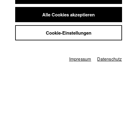
Schwestern.
Summer School
Jobs
Alle Cookies akzeptieren
Kontakt
Filmfest Dresden || Internationales Festival für
StuBistroMensa
Animations- und Kurzfilm
Cookie-Einstellungen
Datenschutzerklärung
Datensicherheit
Filmfestival MAX OPHÜLS PREIS
Impressum
Impressum
Datenschutz
cellu l’art – Festival Jena e.V.
HFF München (Hochschule für Fernsehen und Film)
Teilnahme in der Kategorie Lobende Erwähnung
Nürnberger Filmfestival Türkei/Deutschland
Türkische Filmtage München - Sinema Türk