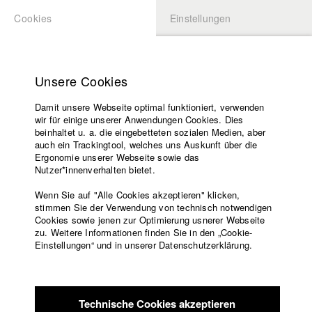
Cookies
Einstellungen
BEWERBUNG
LOGIN
Startseite
Hochschule
Unsere Cookies
Lehrangebot
Damit unsere Webseite optimal funktioniert, verwenden
Lehrende
wir für einige unserer Anwendungen Cookies. Dies
Filme
beinhaltet u. a. die eingebetteten sozialen Medien, aber
auch ein Trackingtool, welches uns Auskunft über die
Presse
Ergonomie unserer Webseite sowie das
Freundeskreis
Nutzer*innenverhalten bietet.
zurück zur Übersicht
Datenbankeintrag
Service
Wenn Sie auf "Alle Cookies akzeptieren" klicken,
stimmen Sie der Verwendung von technisch notwendigen
IOX
Cookies sowie jenen zur Optimierung usnerer Webseite
zu. Weitere Informationen finden Sie in den „Cookie-
Englisch
Startseite
Einstellungen“ und in unserer Datenschutzerklärung.
Deutschland im Jahr 2030. Die Konflikte um die “Working
Facebook
Bewerbung
Droids” haben einen neuen Höhepunkt erreicht: Linke
Kontakt
Vorlesungsverzeichnis
Aktivisten schützen diese Sklaven der neuen Welt, rechte
Code of
Bürgerwehren hingegen gehen mit Gewalt gegen die WeDs
Technische Cookies akzeptieren
Conduct
vor. Auch Ika (17) verabscheut die künstlichen Intelligenzen.