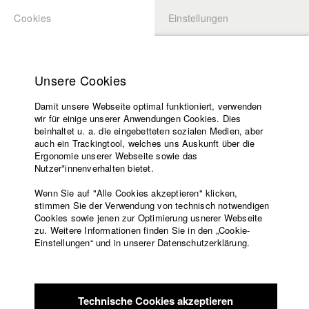
Cookies
Einstellungen
BEWERBUNG
LOGIN
Startseite
Hochschule
Unsere Cookies
Lehrangebot
Damit unsere Webseite optimal funktioniert, verwenden
Lehrende
Studierende / Alumni
wir für einige unserer Anwendungen Cookies. Dies
Filme
beinhaltet u. a. die eingebetteten sozialen Medien, aber
auch ein Trackingtool, welches uns Auskunft über die
Presse
Ergonomie unserer Webseite sowie das
Katharina Ludwig
Freundeskreis
Nutzer*innenverhalten bietet.
Service
Wenn Sie auf "Alle Cookies akzeptieren" klicken,
Abt. III - Kino- und Fernsehfilm |
Jahrgang 2007
stimmen Sie der Verwendung von technisch notwendigen
Cookies sowie jenen zur Optimierung usnerer Webseite
zu. Weitere Informationen finden Sie in den „Cookie-
Englisch
Startseite
Einstellungen“ und in unserer Datenschutzerklärung.
Moritz Hoffmann
Facebook
Bewerbung
Kontakt
Vorlesungsverzeichnis
Abt. III - Kino- und Fernsehfilm |
Jahrgang 2021
Code of
Technische Cookies akzeptieren
Conduct