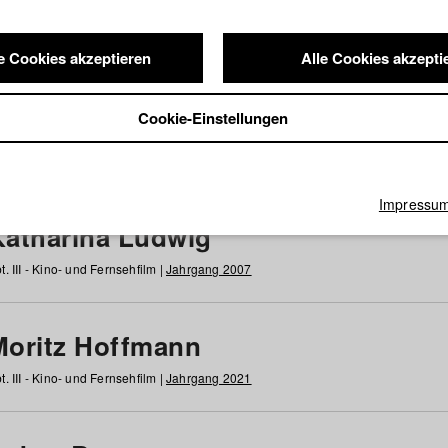
e Cookies akzeptieren
Alle Cookies akzepti
nde / Alumni
Cookie-Einstellungen
g
h
i
j
k
l
m
n
o
p
q
r
s
t
u
v
w
x
y
z
Alle
Impressu
Katharina Ludwig
t. III - Kino- und Fernsehfilm |
Jahrgang 2007
Moritz Hoffmann
t. III - Kino- und Fernsehfilm |
Jahrgang 2021