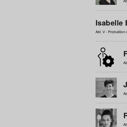
Ab
Isabelle
Abt. V - Produktion
F
Ab
Ab
Ab