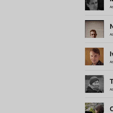
Ab
N
Ab
Ab
Ab