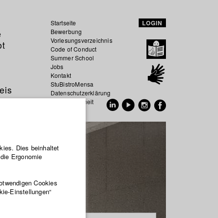
Startseite
LOGIN
e
Bewerbung
Vorlesungsverzeichnis
ot
Code of Conduct
Summer School
Jobs
Kontakt
StuBistroMensa
eis
Datenschutzerklärung
Datensicherheit
EN
DE
ies. Dies beinhaltet
r die Ergonomie
notwendigen Cookies
kie-Einstellungen“