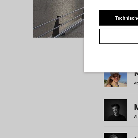
Technisch
Studiere
a
b
c
d
e
f
Ab
Ab