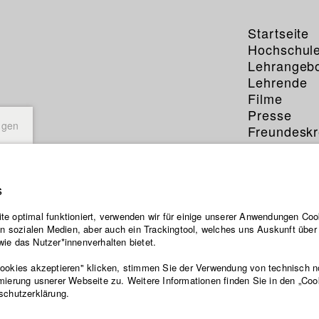
Startseite
Hochschul
Lehrangeb
Lehrende
Filme
Presse
ngen
Freundeskr
Service
s
e optimal funktioniert, verwenden wir für einige unserer Anwendungen Cook
ten sozialen Medien, aber auch ein Trackingtool, welches uns Auskunft übe
ie das Nutzer*innenverhalten bietet.
Cookies akzeptieren" klicken, stimmen Sie der Verwendung von technisch 
mierung usnerer Webseite zu. Weitere Informationen finden Sie in den „Coo
schutzerklärung.