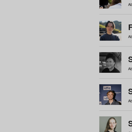
Ab
Ab
Ab
S
Ab