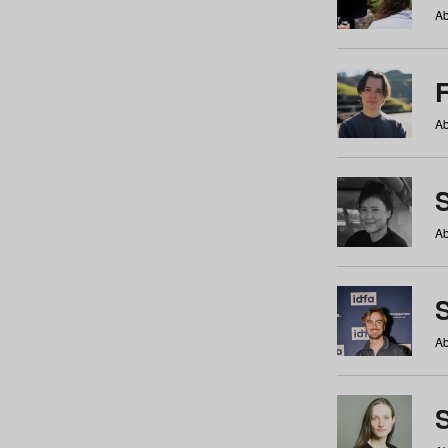
Ab
Ab
Ab
S
Ab