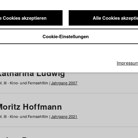
e Cookies akzeptieren
Alle Cookies akzepti
nde / Alumni
Cookie-Einstellungen
g
h
i
j
k
l
m
n
o
p
q
r
s
t
u
v
w
x
y
z
Alle
Impressu
Katharina Ludwig
t. III - Kino- und Fernsehfilm |
Jahrgang 2007
Moritz Hoffmann
t. III - Kino- und Fernsehfilm |
Jahrgang 2021