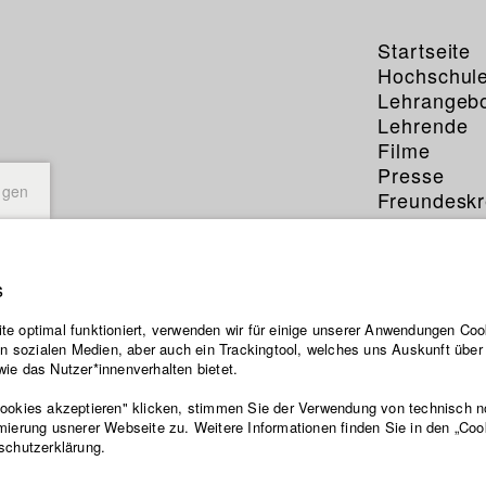
Startseite
Hochschul
Lehrangeb
Lehrende
Filme
Presse
ngen
Freundeskr
Service
s
e optimal funktioniert, verwenden wir für einige unserer Anwendungen Cook
ten sozialen Medien, aber auch ein Trackingtool, welches uns Auskunft übe
ie das Nutzer*innenverhalten bietet.
Cookies akzeptieren" klicken, stimmen Sie der Verwendung von technisch 
mierung usnerer Webseite zu. Weitere Informationen finden Sie in den „Coo
schutzerklärung.