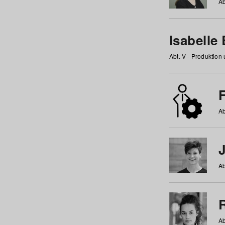
Ab
Isabelle
Abt. V - Produktion
F
Ab
Ab
Ab