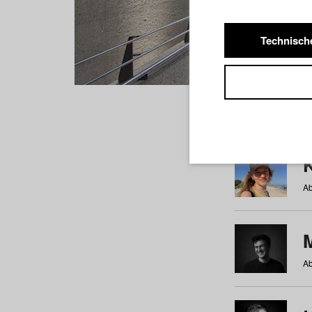
Technisch
Studiere
a
b
c
d
e
f
Ab
Ab