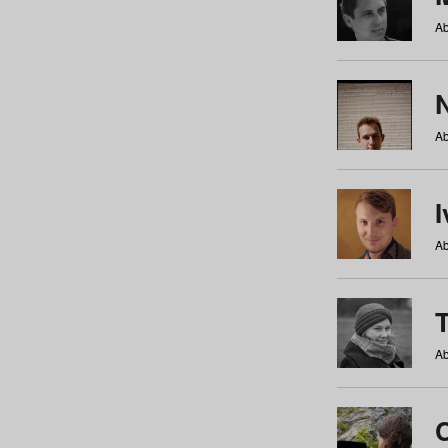
Ab
N
Ab
Ab
Ab