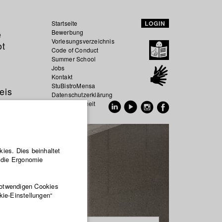
Startseite
LOGIN
e
Bewerbung
Vorlesungsverzeichnis
ot
Code of Conduct
Summer School
Jobs
Kontakt
StuBistroMensa
eis
Datenschutzerklärung
Datensicherheit
EN
DE
ies. Dies beinhaltet
r die Ergonomie
notwendigen Cookies
kie-Einstellungen“