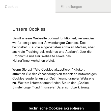
Cookies
Einstellungen
BEWERBUNG
LOGIN
Startseite
Hochschule
Unsere Cookies
Lehrangebot
Damit unsere Webseite optimal funktioniert, verwenden
Lehrende
Studierende / Alumni
wir für einige unserer Anwendungen Cookies. Dies
Filme
beinhaltet u. a. die eingebetteten sozialen Medien, aber
auch ein Trackingtool, welches uns Auskunft über die
Presse
Ergonomie unserer Webseite sowie das
Katharina Ludwig
Freundeskreis
Nutzer*innenverhalten bietet.
Service
Wenn Sie auf "Alle Cookies akzeptieren" klicken,
Abt. III - Kino- und Fernsehfilm |
Jahrgang 2007
stimmen Sie der Verwendung von technisch notwendigen
Cookies sowie jenen zur Optimierung usnerer Webseite
zu. Weitere Informationen finden Sie in den „Cookie-
Englisch
Startseite
Einstellungen“ und in unserer Datenschutzerklärung.
Moritz Hoffmann
Facebook
Bewerbung
Kontakt
Vorlesungsverzeichnis
Abt. III - Kino- und Fernsehfilm |
Jahrgang 2021
Code of
Technische Cookies akzeptieren
Conduct