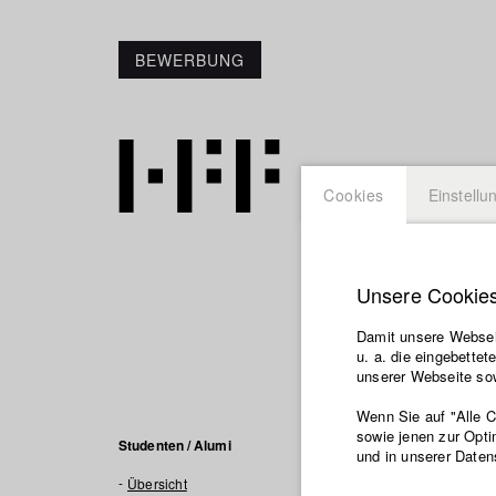
BEWERBUNG
Cookies
Einstellu
Unsere Cookie
Felix 
Damit unsere Webseit
u. a. die eingebette
Info / Vita
unserer Webseite sow
Wenn Sie auf "Alle 
sowie jenen zur Opti
Felix Sommer is 
Studenten / Alumi
und in unserer Daten
social and politi
Übersicht
professional sta