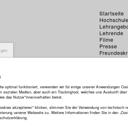
Startseite
Hochschul
Lehrangeb
Lehrende
Filme
Presse
ngen
Freundeskr
Service
s
Sommer
e optimal funktioniert, verwenden wir für einige unserer Anwendungen Cook
ten sozialen Medien, aber auch ein Trackingtool, welches uns Auskunft übe
ie das Nutzer*innenverhalten bietet.
Cookies akzeptieren" klicken, stimmen Sie der Verwendung von technisch 
mierung usnerer Webseite zu. Weitere Informationen finden Sie in den „Coo
a Munich-born filmmaker, student of philosophy, and educator. He st
schutzerklärung.
cal sciences at the University of Cambridge and medicine in Munich. A
tions at the European Commission in Brussels - working on emerging 