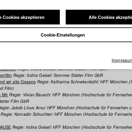
demic preparedness - and as a private tutor on a world tour, he stu
e master’s program at Ludwig-Maximilians-University Munich. During t
e Cookies akzeptieren
Alle Cookies akzepti
s talent for filmmaking when he produced “Rubberneck”, a psychologica
tical acclaim at the Max Ophüls Film Festival in 2019. He currently stu
e renowned University of Television and Film (HFF) Munich, where h
Cookie-Einstellungen
latter to launch the production company Sommer & Slatter Film.
 der HFF Datenbank
Impressu
ersönlich
Regie: Indira Geisel/ Sommer Slatter Film GbR
enfilm
Regie: Indira Geisel/ Sommer Slatter Film GbR
nd wir alle Gesang
Regie: Katharina Schnekenbühl/ HFF München (
d Film)
n Mir
Regie: Vivian Bausch/ HFF München (Hochschule für Fernsehe
latter Film GbR
egie: Jakob Linus Arnu/ HFF München (Hochschule für Fernsehen u
Regie: Konradin Schuchter/ HFF München (Hochschule für Fernseh
PAUSE
Regie: Indira Geisel/ HFF München (Hochschule für Fernsehe