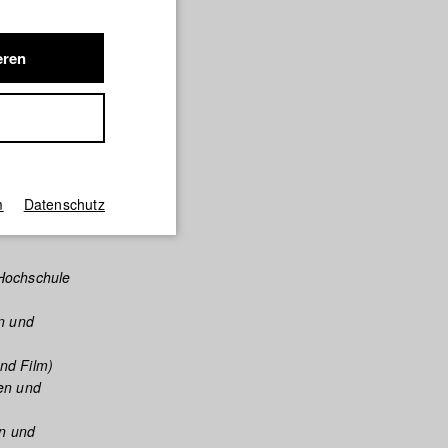
died
his time,
eren
l thriller
dies film
e teamed
m
Datenschutz
Hochschule
n und
nd Film)
en und
n und