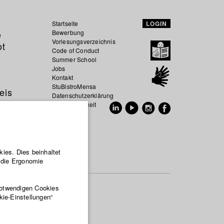
Startseite
LOGIN
e
Bewerbung
Vorlesungsverzeichnis
ot
Code of Conduct
Summer School
Jobs
Kontakt
StuBistroMensa
eis
Datenschutzerklärung
Datensicherheit
EN
DE
ies. Dies beinhaltet
r die Ergonomie
notwendigen Cookies
kie-Einstellungen“
udied
fter
infectious