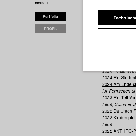
meineHFF
diseases and pan
philosophy in th
Portfolio
Technisch
he discovered hi
that received cri
PROFIL
production at th
up with Thomas S
Filme in
2026 Politik ist p
2024 Ein Student
2024 Am Ende si
für Fernsehen un
2023 Ein Teil Vo
Film), Sommer S
2022 Da Unten
R
2022 Kinderspiel
Film)
2022 ANTHRO-