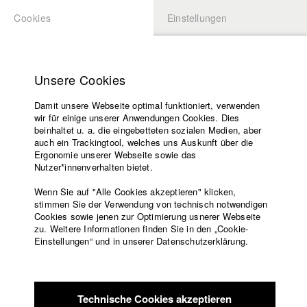
Cookies
Einstellungen
BEWERBUNG
LOGIN
Startseite
Hochschule
Unsere Cookies
Übersicht
meineHFF
Lehrangebot
Damit unsere Webseite optimal funktioniert, verwenden
Lehrende
Johannes Rosenstein
wir für einige unserer Anwendungen Cookies. Dies
Filme
beinhaltet u. a. die eingebetteten sozialen Medien, aber
auch ein Trackingtool, welches uns Auskunft über die
Presse
Filme in der HFF Datenbank
Ergonomie unserer Webseite sowie das
Freundeskreis
Nutzer*innenverhalten bietet.
Service
2014 Blut, Reis und Tränen
Regie: Johannes Rosenstein/
Wenn Sie auf "Alle Cookies akzeptieren" klicken,
Tobias Pollok Filmproduktion, Pictures in a Frame
stimmen Sie der Verwendung von technisch notwendigen
Cookies sowie jenen zur Optimierung usnerer Webseite
2008 MAMA MASSAI
Regie: Johannes Rosenstein
zu. Weitere Informationen finden Sie in den „Cookie-
2006 Die Formel Ost
Regie: Johannes Rosenstein, Ralf
Englisch
Startseite
Einstellungen“ und in unserer Datenschutzerklärung.
Bücheler/ HFF München (Hochschule für Fernsehen und Film)
Facebook
Bewerbung
2004 Mein rechter, rechter Platz ist leer
Regie: Ralf Bücheler/
Kontakt
Vorlesungsverzeichnis
HFF München (Hochschule für Fernsehen und Film)
Code of
Technische Cookies akzeptieren
Conduct