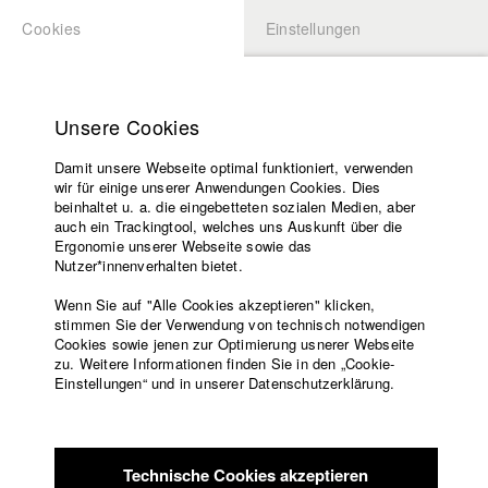
Cookies
Einstellungen
BEWERBUNG
LOGIN
Startseite
Hochschule
Unsere Cookies
Lehrangebot
Damit unsere Webseite optimal funktioniert, verwenden
Lehrende
Studierende / Alumni
wir für einige unserer Anwendungen Cookies. Dies
Filme
beinhaltet u. a. die eingebetteten sozialen Medien, aber
auch ein Trackingtool, welches uns Auskunft über die
Presse
Ergonomie unserer Webseite sowie das
Katharina Ludwig
Freundeskreis
Nutzer*innenverhalten bietet.
Service
Wenn Sie auf "Alle Cookies akzeptieren" klicken,
Abt. III - Kino- und Fernsehfilm |
Jahrgang 2007
stimmen Sie der Verwendung von technisch notwendigen
Cookies sowie jenen zur Optimierung usnerer Webseite
zu. Weitere Informationen finden Sie in den „Cookie-
Englisch
Startseite
Einstellungen“ und in unserer Datenschutzerklärung.
Moritz Hoffmann
Facebook
Bewerbung
Kontakt
Vorlesungsverzeichnis
Abt. III - Kino- und Fernsehfilm |
Jahrgang 2021
Code of
Technische Cookies akzeptieren
Conduct