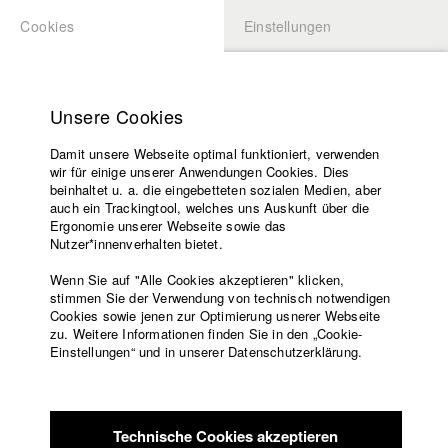
Cookies
Einstellungen
BEWERBUNG
LOGIN
Startseite
Hochschule
Unsere Cookies
Lehrangebot
Damit unsere Webseite optimal funktioniert, verwenden
Lehrende
Studierende / Alumni
wir für einige unserer Anwendungen Cookies. Dies
Filme
beinhaltet u. a. die eingebetteten sozialen Medien, aber
auch ein Trackingtool, welches uns Auskunft über die
Presse
Ergonomie unserer Webseite sowie das
Katharina Ludwig
Freundeskreis
Nutzer*innenverhalten bietet.
Service
Wenn Sie auf "Alle Cookies akzeptieren" klicken,
Abt. III - Kino- und Fernsehfilm |
Jahrgang 2007
stimmen Sie der Verwendung von technisch notwendigen
Cookies sowie jenen zur Optimierung usnerer Webseite
zu. Weitere Informationen finden Sie in den „Cookie-
Englisch
Startseite
Einstellungen“ und in unserer Datenschutzerklärung.
Moritz Hoffmann
Facebook
Bewerbung
Kontakt
Vorlesungsverzeichnis
Abt. III - Kino- und Fernsehfilm |
Jahrgang 2021
Code of
Technische Cookies akzeptieren
Conduct