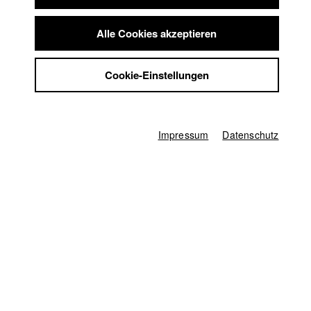
Startseite
Summer School
Bewerbung
Vorlesungsverzeichnis
Jobs
Alle Cookies akzeptieren
Code of Conduct
Kontakt
Summer School
StuBistroMensa
Jobs
Cookie-Einstellungen
Kontakt
Datenschutzerklärung
StuBistroMensa
Datensicherheit
Englisch
Datenschutzerklärung
Suche
Datensicherheit
Impressum
Facebook
Impressum
Impressum
Datenschutz