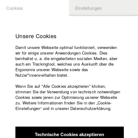
Cookies
Einstellungen
BEWERBUNG
LOGIN
Startseite
Hochschule
Unsere Cookies
Übersicht
meineHFF
Lehrangebot
Damit unsere Webseite optimal funktioniert, verwenden
Lehrende
Rabelle Ramez Youssef Erian
wir für einige unserer Anwendungen Cookies. Dies
Filme
beinhaltet u. a. die eingebetteten sozialen Medien, aber
Abt. IV - Dokumentarfilm und Fernsehpublizistik
auch ein Trackingtool, welches uns Auskunft über die
Presse
Ergonomie unserer Webseite sowie das
Freundeskreis
Nutzer*innenverhalten bietet.
Filme in der HFF Datenbank
Service
Wenn Sie auf "Alle Cookies akzeptieren" klicken,
2020 Billboards to Cairo
Regie: Rabelle Ramez Youssef Erian/
stimmen Sie der Verwendung von technisch notwendigen
Cookies sowie jenen zur Optimierung usnerer Webseite
Felizitas Hoffmann
zu. Weitere Informationen finden Sie in den „Cookie-
2018 VA-T'EN, DIT-ELLE
Englisch
Startseite
Einstellungen“ und in unserer Datenschutzerklärung.
Facebook
Bewerbung
Kontakt
Vorlesungsverzeichnis
Code of
Technische Cookies akzeptieren
Conduct