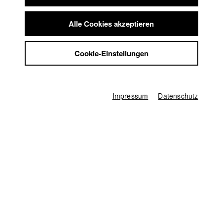
konnte ich so lange nicht
Summer School
antworten? Was macht Kairo mit mir, einer Filmemacherin, die
Jobs
Alle Cookies akzeptieren
auf der anderen Seite des
Kontakt
Mittelmeers wohnt? Wie hat sich die Stadt verändert, in der
StuBistroMensa
meine Mutter geblieben ist? Was
Cookie-Einstellungen
Datenschutzerklärung
macht diese Stadt mit ihr und warum fällt es mir so schwer,
Datensicherheit
das zu verstehen?
Impressum
Impressum
Datenschutz
Deutschland / 2020
Dokumentarfilm, 17 Minuten
Regie
Rabelle Ramez Youssef Erian
Kamera
Nina Moog
Protagonist/in
Isabelle Nakhla
,
Rabelle Ramez Youssef Erian
Herstellungsleitung
Christine Haupt