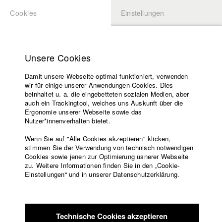
Cookies
Einstellungen
BEWERBUNG
LOGIN
Startseite
Hochschule
Unsere Cookies
Lehrangebot
Damit unsere Webseite optimal funktioniert, verwenden
Lehrende
wir für einige unserer Anwendungen Cookies. Dies
Filme
beinhaltet u. a. die eingebetteten sozialen Medien, aber
auch ein Trackingtool, welches uns Auskunft über die
Presse
Ergonomie unserer Webseite sowie das
Freundeskreis
Nutzer*innenverhalten bietet.
zurück zur Übersicht
Datenbankeintrag
Service
Wenn Sie auf "Alle Cookies akzeptieren" klicken,
stimmen Sie der Verwendung von technisch notwendigen
Billboards to Cairo
Cookies sowie jenen zur Optimierung usnerer Webseite
zu. Weitere Informationen finden Sie in den „Cookie-
Englisch
Startseite
Einstellungen“ und in unserer Datenschutzerklärung.
Dieser Film ist die Antwort auf einen Brief, für den die Antwort
Facebook
Bewerbung
acht Jahre lang ausgeblieben
Kontakt
Vorlesungsverzeichnis
ist. Den Brief hat mir meine Mutter geschrieben, als ich aus
Code of
unserer Wohnung in Kairo ins
Technische Cookies akzeptieren
Conduct
Studentenwohnheim nach München umgezogen bin. Warum