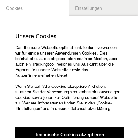
Cookies
Einstellungen
BEWERBUNG
LOGIN
Startseite
Hochschule
Unsere Cookies
Übersicht
meineHFF
Lehrangebot
Damit unsere Webseite optimal funktioniert, verwenden
Lehrende
Sarah Bräuer
wir für einige unserer Anwendungen Cookies. Dies
Filme
beinhaltet u. a. die eingebetteten sozialen Medien, aber
Abt. VI - Drehbuch
auch ein Trackingtool, welches uns Auskunft über die
Presse
Ergonomie unserer Webseite sowie das
Freundeskreis
Nutzer*innenverhalten bietet.
Info / Vita
Service
Wenn Sie auf "Alle Cookies akzeptieren" klicken,
Absolventin 2013. Sarah Bräuer wächst in den Bergen auf. Im
stimmen Sie der Verwendung von technisch notwendigen
Cookies sowie jenen zur Optimierung usnerer Webseite
Anschluss arbeitet sie in einer Schlosserei in Berlin. Während
zu. Weitere Informationen finden Sie in den „Cookie-
sie Geisteswissenschaften in Düsseldorf studiert und für eine
Englisch
Startseite
Einstellungen“ und in unserer Datenschutzerklärung.
globale Unternehmensberatung tätig ist, schreibt sie erste
Facebook
Bewerbung
Kurzgeschichten. An der Volksbühne Berlin arbeitet sie mit
Kontakt
Vorlesungsverzeichnis
Christoph Schlingensief und studiert anschließend Drehbuch
Code of
bei Professor Michael Gutmann. Abschlussdrehbuch:
Technische Cookies akzeptieren
Conduct