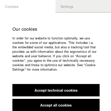
Cookies
Settings
APPLICATION
LOGIN
Home
Study programs
Our cookies
Members Overview
myHFF
Faculty
In order for our website to function optimally, we use
Films
Sarah Bräuer
cookies for some of our applications. This includes i.a.
Press
the embedded social media, but also a tracking tool that
Dept. VI - Screenplay
provides us with information about the ergonomics of our
Sponsors
website and user behavior. If you click on "Accept all
Service
cookies", you agree to the use of technically necessary
Info / Vita
cookies and those to optimize our website. See "Cookie
Settings" for more information.
Absolventin 2013. Sarah Bräuer wächst in den Bergen auf. Im
English
Home
Anschluss arbeitet sie in einer Schlosserei in Berlin. Während
Facebook
Application
sie Geisteswissenschaften in Düsseldorf studiert und für eine
globale Unternehmensberatung tätig ist, schreibt sie erste
Accept technical cookies
Contact
University
Kurzgeschichten. An der Volksbühne Berlin arbeitet sie mit
calendar
Christoph Schlingensief und studiert anschließend Drehbuch
nav_main_code_of_conduct
Accept all cookies
bei Professor Michael Gutmann. Abschlussdrehbuch:
Summer School