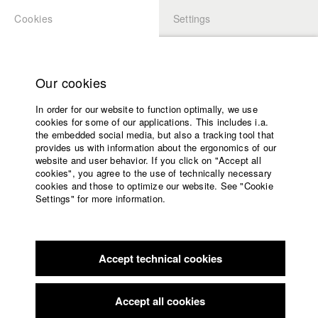
Cookies
Settings
APPLICATION
LOGIN
Home
Study programs
Our cookies
Members Overview
myHFF
Faculty
In order for our website to function optimally, we use
Films
Gregor Koppenburg
cookies for some of our applications. This includes i.a.
Press
the embedded social media, but also a tracking tool that
Dept. VI - Screenplay
provides us with information about the ergonomics of our
Sponsors
website and user behavior. If you click on "Accept all
Service
cookies", you agree to the use of technically necessary
Info / Vita
cookies and those to optimize our website. See "Cookie
Settings" for more information.
Absolvent 2015. Gregor Koppenburg hat sein Studium 2015
English
Home
mit einem Spielfilmdrehbuch (Die Rache das O-Tonmeisters,
Facebook
Application
AT) für eine Komödie abgeschlossen. Er arbeitet zur Zeit als
Journalist und Dokumentarfilmer in China.
Accept technical cookies
Contact
University
calendar
nav_main_code_of_conduct
Filmography (HFF DB)
Accept all cookies
Summer School