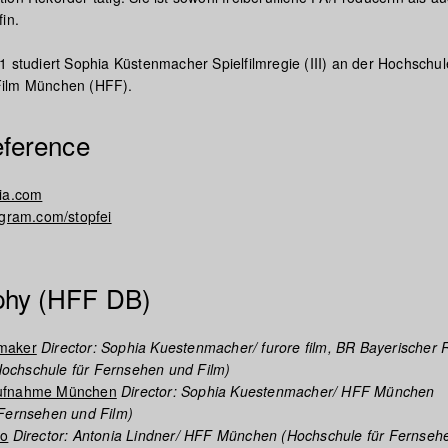
in.
1 studiert Sophia Küstenmacher Spielfilmregie (III) an der Hochschul
ilm München (HFF).
eference
hia.com
agram.com/stopfei
phy (HFF DB)
maker
Director: Sophia Kuestenmacher/ furore film, BR Bayerischer 
chschule für Fernsehen und Film)
ufnahme München
Director: Sophia Kuestenmacher/ HFF München
 Fernsehen und Film)
Go
Director: Antonia Lindner/ HFF München (Hochschule für Fernseh