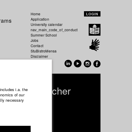
Home
LOGIN
grams
Application
University calendar
nav_main_code_of_conduct
Summer School
Jobs
Contact
StuBistroMensa
Disclaimer
Data safety
GER
EN
a Kuestenmacher
includes i.a. the
onomics of our
ally necessary
nema- and Movie