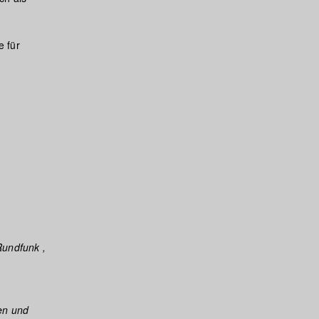
e für
Rundfunk ,
en und