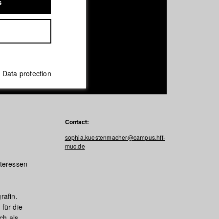
s
Data protection
Contact:
sophia.kuestenmacher@campus.hff-
muc.de
nteressen
rafin.
für die
ch als