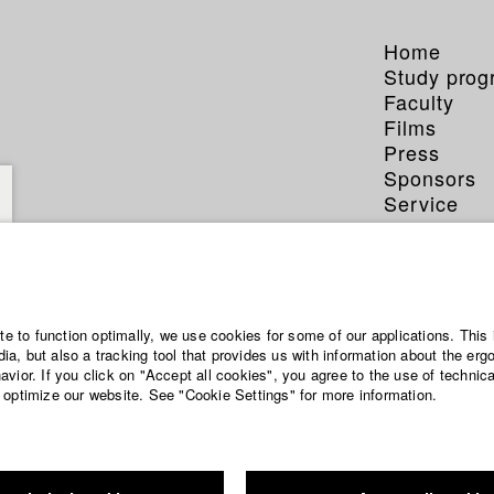
Home
Study pro
Faculty
Films
Press
Sponsors
Service
Sophi
ite to function optimally, we use cookies for some of our applications. This 
a, but also a tracking tool that provides us with information about the erg
vior. If you click on "Accept all cookies", you agree to the use of technic
Dept. III - Ci
 optimize our website. See "Cookie Settings" for more information.
Year 2021