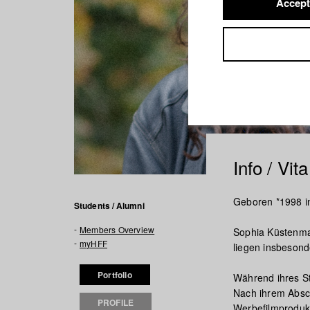
Accept
Info / Vita
Geboren *1998 i
Students / Alumni
Members Overview
Sophia Küstenmac
myHFF
liegen insbesond
Portfolio
Während ihres St
Nach ihrem Absch
PROFILE
Werbefilmprodukti