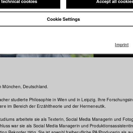
 technical cookies
Accept all cookie
Cookie Settings
Imprint
n München, Deutschland.
her studierte Philosophie in Wien und in Leipzig. Ihre Forschungsi
ere im Bereich der Erzähltheorie und der Hermeneutik.
udiums arbeitete sie als Texterin, Social Media Managerin und Fotog
luss war sie als Social Media Managerin und Produktionsassistentin 
on Rekorder tätig. Sie ist sowohl freiberufliche PA/Producerin als au