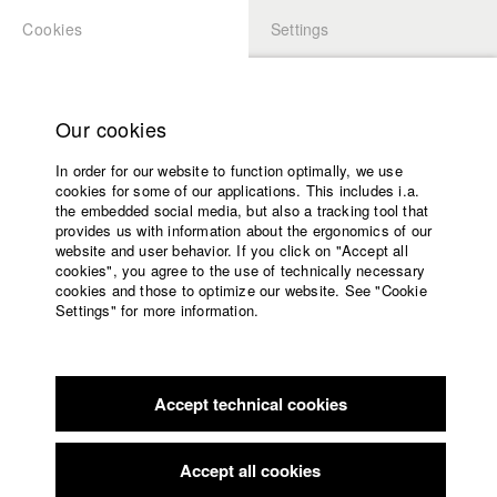
Cookies
Settings
APPLICATION
LOGIN
Home
Study programs
Our cookies
Members Overview
myHFF
Portfolio
Faculty
In order for our website to function optimally, we use
Films
Yannik Carstensen
cookies for some of our applications. This includes i.a.
Press
the embedded social media, but also a tracking tool that
Dept. VI - Screenplay
provides us with information about the ergonomics of our
Sponsors
website and user behavior. If you click on "Accept all
Service
cookies", you agree to the use of technically necessary
Info / Vita
cookies and those to optimize our website. See "Cookie
Settings" for more information.
Absolvent 2021.
English
Home
Facebook
Application
Yannik Carstensen wurde 1992 in Tübingen geboren. Bevor er
an der Hochschule für Fernsehen und Film München
Accept technical cookies
Contact
University
studierte, absolvierte er ein Studium der Germanistik und
calendar
Amerikanistik an der Technischen Universität Dresden, wo er
nav_main_code_of_conduct
Accept all cookies
ein Vollstipendium für die Kent State University in Ohio, USA
Summer School