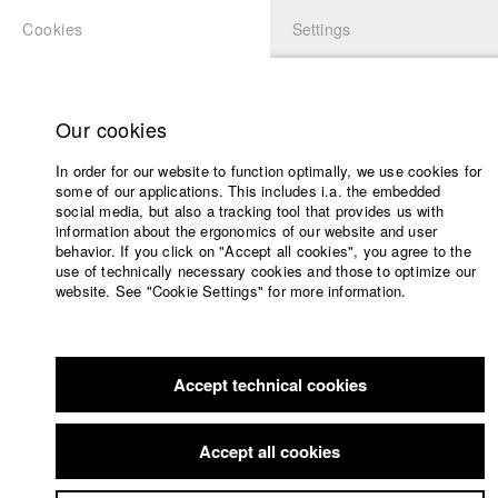
Cookies
Settings
APPLICATION
LOGIN
Home
Study programs
Our cookies
Faculty
In order for our website to function optimally, we use cookies for
Films
some of our applications. This includes i.a. the embedded
Press
social media, but also a tracking tool that provides us with
information about the ergonomics of our website and user
Sponsors
behavior. If you click on "Accept all cookies", you agree to the
Service
use of technically necessary cookies and those to optimize our
website. See "Cookie Settings" for more information.
English
Home
Facebook
Application
Accept technical cookies
Contact
University
Members Overview
myHFF
Portfolio
calendar
Accept all cookies
nav_main_code_of_conduct
Julia Fuhr Mann
Summer School
Dep. IV - Documentary and TV publishing