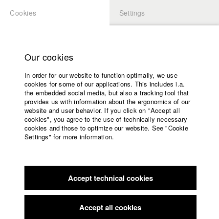
Cookies
Settings
APPLICATION
LOGIN
Home
Study programs
Our cookies
Members Overview
myHFF
Faculty
In order for our website to function optimally, we use
Films
Bernd Blaschke
cookies for some of our applications. This includes i.a.
Press
the embedded social media, but also a tracking tool that
Dept. VI - Screenplay
provides us with information about the ergonomics of our
Sponsors
website and user behavior. If you click on "Accept all
Service
cookies", you agree to the use of technically necessary
Filmography (HFF DB)
cookies and those to optimize our website. See "Cookie
Settings" for more information.
2023 MEDUSA
Director: Elisabeth Plattner/ HFF München
English
Home
(Hochschule für Fernsehen und Film)
Facebook
Application
2023 ein dazwischen
Director: Emmelie Furthmüller/ HFF
München (Hochschule für Fernsehen und Film)
Accept technical cookies
Contact
University
2021 Chaoten
Director: Ecem Calisir/ HFF München
calendar
(Hochschule für Fernsehen und Film)
nav_main_code_of_conduct
Accept all cookies
2020 Eine andere Zeit
Director: Hanna Heimann/ HFF
Summer School